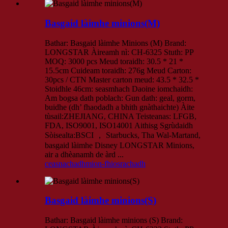
Basgaid làimhe minions(M)
Bathar: Basgaid làimhe Minions (M) Brand:
LONGSTAR Àireamh nì: CH-6325 Stuth: PP
MOQ: 3000 pcs Meud toraidh: 30.5 * 21 *
15.5cm Cuideam toraidh: 276g Meud Carton:
30pcs / CTN Master carton meud: 43.5 * 32.5 *
Stoidhle 46cm: seasmhach Daoine iomchaidh:
Am bogsa dath poblach: Gun dath: geal, gorm,
buidhe (dh’ fhaodadh a bhith gnàthaichte) Àite
tùsail:ZHEJIANG, CHINA Teisteanas: LFGB,
FDA, ISO9001, ISO14001 Aithisg Sgrùdaidh
Sòisealta:BSCI ， Starbucks, Tha Wal-Martand,
basgaid làimhe Disney LONGSTAR Minions,
air a dhèanamh de àrd ...
ceasnachadh
mion-fhiosrachadh
Basgaid làimhe minions(S)
Bathar: Basgaid làimhe minions (S) Brand: