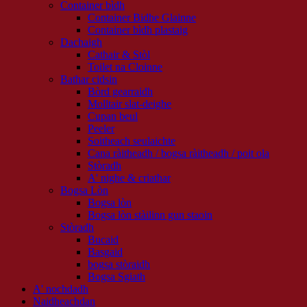
Container bìdh
Container Bidhe Glainne
Container bìdh plastaig
Dachaigh
Cathair & Stòl
Toilet na Cloinne
Bathar cidsin
Bòrd gearraidh
Molltair slat-deighe
Cupan beul
Peeler
Soitheach seulaichte
Cana ràitheadh ​​/ bogsa ràitheadh ​​/ poit ola
Stòradh
A' nighe & criathar
Bogsa Lòn
Bogsa lòn
Bogsa lòn stàilinn gun staoin
Stòradh
Bucaid
Basgaid
bogsa stòraidh
Bogsa Sgiath
A' nochdadh
Naidheachdan