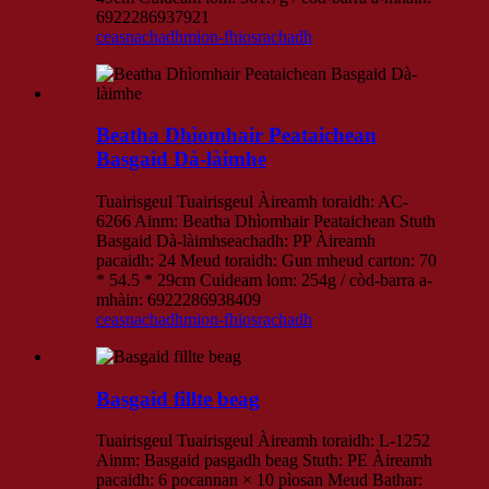
6922286937921
ceasnachadh
mion-fhiosrachadh
Beatha Dhìomhair Peataichean
Basgaid Dà-làimhe
Tuairisgeul Tuairisgeul Àireamh toraidh: AC-
6266 Ainm: Beatha Dhìomhair Peataichean Stuth
Basgaid Dà-làimhseachadh: PP Àireamh
pacaidh: 24 Meud toraidh: Gun mheud carton: 70
* 54.5 * 29cm Cuideam lom: 254g / còd-barra a-
mhàin: 6922286938409
ceasnachadh
mion-fhiosrachadh
Basgaid fillte beag
Tuairisgeul Tuairisgeul Àireamh toraidh: L-1252
Ainm: Basgaid pasgadh beag Stuth: PE Àireamh
pacaidh: 6 pocannan × 10 pìosan Meud Bathar: