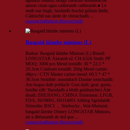
aghaidh buaidh, deagh fheartan sùbailteachd
airson cruas agus caitheamh caitheamh.● Le
stuth nas tiugh, faodaidh feachd giùlain làidir,
Càileachd nas àirde de chreachadh ...
ceasnachadh
mion-fhiosrachadh
Basgaid làimhe minions (L)
Bathar: Basgaid làimhe Minions (L) Brand:
LONGSTAR Àireamh nì: CH-6326 Stuth: PP
MOQ: 3000 pcs Meud toraidh: 30 * 22.5 *
20.3cm Cuideam toraidh: 266g Meud cartan:
48pcs / CTN Master carton meud: 60.5 * 47 *
36.5cm Stoidhle: seasmhach Daoine iomchaidh:
Am bogsa dath poblach: Gun dath: geal, gorm,
buidhe (dh’ fhaodadh a bhith gnàthaichte) Àite
tùsail: ZHEJIANG, CHINA Teisteanas: LFGB,
FDA, ISO9001, ISO14001 Aithisg Sgrùdaidh
Sòisealta: BSCI ， Starbucks , Wal-Martand,
basgaid làimhe Disney LONGSTAR Minions,
air a dhèanamh de àrd qua ...
ceasnachadh
mion-fhiosrachadh