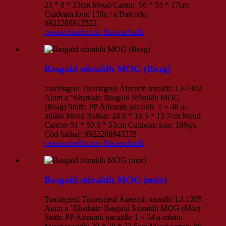
23 * 8 * 23cm Meud Carton: 56 * 53 * 17cm
Cuideam lom: 130g / a Barcode:
6922286912522
ceasnachadh
mion-fhiosrachadh
Basgaid stòraidh MOG (Beag)
Tuairisgeul Tuairisgeul Àireamh toraidh: LJ-1302
Ainm a ’Bhathair: Basgaid Stòraidh MOG
(Beag) Stuth: PP Àireamh pacaidh: 1 × 48 a-
mhàin Meud Bathar: 24.8 * 16.5 * 13.7cm Meud
Carton: 51 * 50.5 * 53cm Cuideam lom: 198g/a
Còd-bathar: 6922286943335
ceasnachadh
mion-fhiosrachadh
Basgaid stòraidh MOG (mòr)
Tuairisgeul Tuairisgeul Àireamh toraidh: LJ-1305
Ainm a ’Bhathair: Basgaid Stòraidh MOG (Mòr)
Stuth: PP Àireamh pacaidh: 1 × 24 a-mhàin