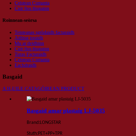
Ceistean Cumanta
Cuir fios thugainn
Roinnean-seòrsa
Teisteanas sgrùdaidh factaraidh
Aithisg toraidh
Mu ar deidhinn
Cuir fios thugainn
Turas Factaraidh
Ceistean Cumanta
Eachdraidh
Basgaid
A H-UILE CATAGÓIREAN PRODUCT
Basgaid amar plastaig LJ-5035
:
Brand
LONGSTAR
:
Stuth
PET+PP+TPR