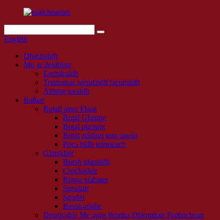
English
Dhachaigh
Mu ar deidhinn
Eachdraidh
Teisteanas sgrùdaidh factaraidh
Aithisg toraidh
Bathar
Botail agus Flasg
Botal Glainne
Botal plastaig
Botal stàilinn gun staoin
Poca bìdh teirmeach
Glanadair
Bursh glanaidh
Crochadair
Bogsa siabann
Spradair
Sgudal
Basan-nighe
Despicable Me agus Beatha Dhìomhair Peataichean