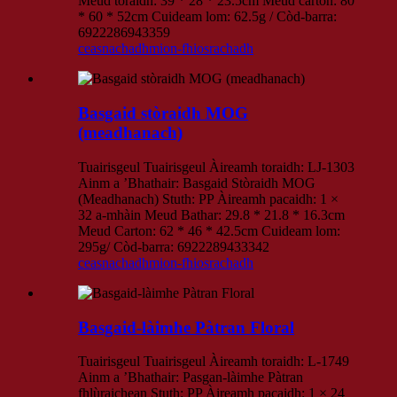
Meud toraidh: 39 * 28 * 23.5cm Meud carton: 80
* 60 * 52cm Cuideam lom: 62.5g / Còd-barra:
6922286943359
ceasnachadh
mion-fhiosrachadh
Basgaid stòraidh MOG
(meadhanach)
Tuairisgeul Tuairisgeul Àireamh toraidh: LJ-1303
Ainm a ’Bhathair: Basgaid Stòraidh MOG
(Meadhanach) Stuth: PP Àireamh pacaidh: 1 ×
32 a-mhàin Meud Bathar: 29.8 * 21.8 * 16.3cm
Meud Carton: 62 * 46 * 42.5cm Cuideam lom:
295g/ Còd-barra: 6922289433342
ceasnachadh
mion-fhiosrachadh
Basgaid-làimhe Pàtran Floral
Tuairisgeul Tuairisgeul Àireamh toraidh: L-1749
Ainm a ’Bhathair: Pasgan-làimhe Pàtran
fhlùraichean Stuth: PP Àireamh pacaidh: 1 × 24