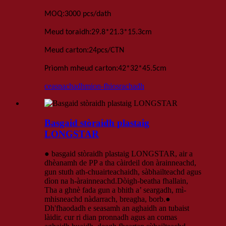
:
MOQ
3000 pcs
/dath
:
Meud toraidh
29.8*21.3*15.3cm
:
Meud carton
24
pcs
/
CTN
:
Prìomh mheud carton
42*32*45.5
cm
ceasnachadh
mion-fhiosrachadh
Basgaid stòraidh plastaig
LONGSTAR
● basgaid stòraidh plastaig LONGSTAR, air a
dhèanamh de PP a tha càirdeil don àrainneachd,
gun stuth ath-chuairteachaidh, sàbhailteachd agus
dìon na h-àrainneachd.Dòigh-beatha fhallain,
Tha a ghnè fada gun a bhith a’ seargadh, mì-
mhisneachd nàdarrach, breagha, borb.●
Dh'fhaodadh e seasamh an aghaidh an tubaist
làidir, cur ri dian pronnadh agus an comas