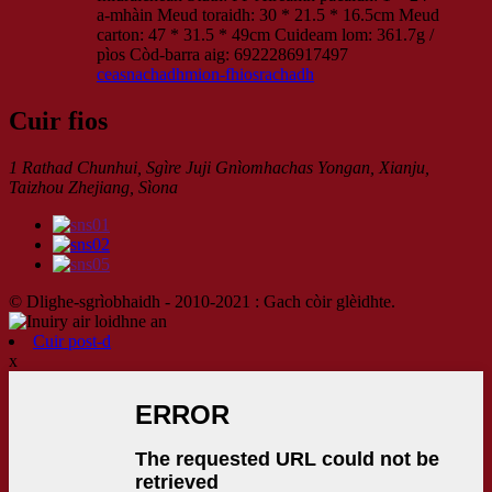
a-mhàin Meud toraidh: 30 * 21.5 * 16.5cm Meud
carton: 47 * 31.5 * 49cm Cuideam lom: 361.7g /
pìos Còd-barra aig: 6922286917497
ceasnachadh
mion-fhiosrachadh
Cuir fios
1 Rathad Chunhui, Sgìre Juji Gnìomhachas Yongan, Xianju,
Taizhou Zhejiang, Sìona
© Dlighe-sgrìobhaidh - 2010-2021 : Gach còir glèidhte.
Cuir post-d
x