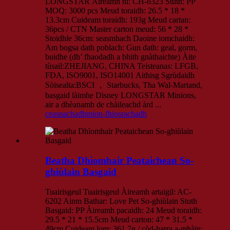
LONGSTAR Àireamh nì: CH-6323 Stuth: PP
MOQ: 3000 pcs Meud toraidh: 26.5 * 18 *
13.3cm Cuideam toraidh: 193g Meud cartan:
36pcs / CTN Master carton meud: 56 * 28 *
Stoidhle 36cm: seasmhach Daoine iomchaidh:
Am bogsa dath poblach: Gun dath: geal, gorm,
buidhe (dh’ fhaodadh a bhith gnàthaichte) Àite
tùsail:ZHEJIANG, CHINA Teisteanas: LFGB,
FDA, ISO9001, ISO14001 Aithisg Sgrùdaidh
Sòisealta:BSCI ， Starbucks, Tha Wal-Martand,
basgaid làimhe Disney LONGSTAR Minions,
air a dhèanamh de chàileachd àrd ...
ceasnachadh
mion-fhiosrachadh
Beatha Dhìomhair Peataichean So-
ghiùlain Basgaid
Tuairisgeul Tuairisgeul Àireamh artaigil: AC-
6202 Ainm Bathar: Love Pet So-ghiùlain Stuth
Basgaid: PP Àireamh pacaidh: 24 Meud toraidh:
29.5 * 21 * 15.5cm Meud carton: 47 * 31.5 *
49cm Cuideam lom: 361.7g / còd-barra a-mhàin: