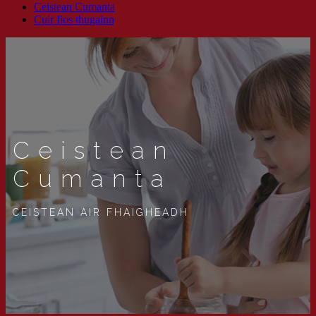
Ceistean Cumanta
Cuir fios thugainn
Ceistean
Cumanta
CEISTEAN AIR FHAIGHEADH