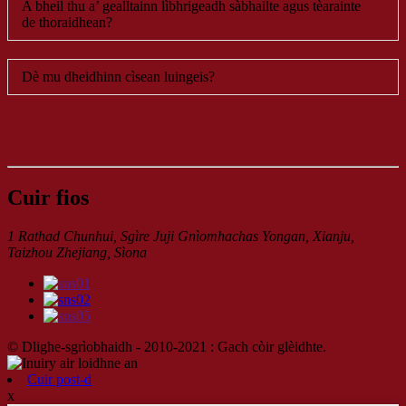
A bheil thu a’ gealltainn lìbhrigeadh sàbhailte agus tèarainte
de thoraidhean?
Dè mu dheidhinn cìsean luingeis?
Cuir fios
1 Rathad Chunhui, Sgìre Juji Gnìomhachas Yongan, Xianju,
Taizhou Zhejiang, Sìona
© Dlighe-sgrìobhaidh - 2010-2021 : Gach còir glèidhte.
Cuir post-d
x