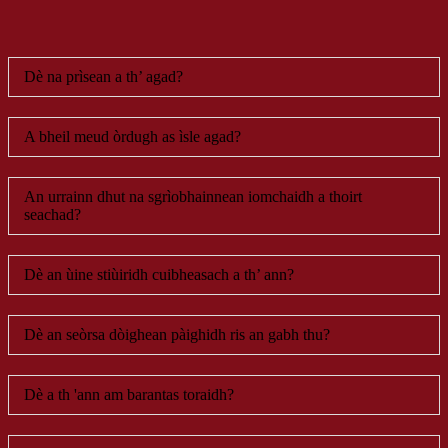
Dè na prìsean a th’ agad?
A bheil meud òrdugh as ìsle agad?
An urrainn dhut na sgrìobhainnean iomchaidh a thoirt
seachad?
Dè an ùine stiùiridh cuibheasach a th’ ann?
Dè an seòrsa dòighean pàighidh ris an gabh thu?
Dè a th 'ann am barantas toraidh?