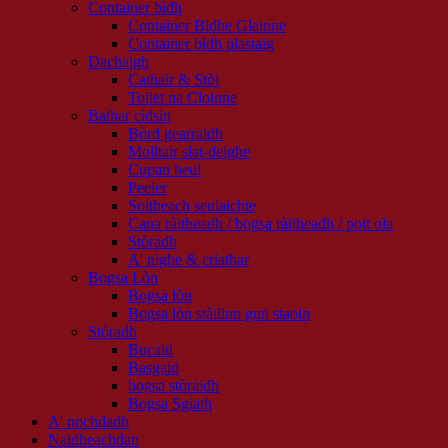
Container bìdh
Container Bidhe Glainne
Container bìdh plastaig
Dachaigh
Cathair & Stòl
Toilet na Cloinne
Bathar cidsin
Bòrd gearraidh
Molltair slat-deighe
Cupan beul
Peeler
Soitheach seulaichte
Cana ràitheadh ​​/ bogsa ràitheadh ​​/ poit ola
Stòradh
A' nighe & criathar
Bogsa Lòn
Bogsa lòn
Bogsa lòn stàilinn gun staoin
Stòradh
Bucaid
Basgaid
bogsa stòraidh
Bogsa Sgiath
A' nochdadh
Naidheachdan