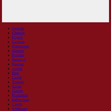
English
Chinese
French
German
Portuguese
Spanish
Russian
Japanese
Korean
Arabic
Irish
Greek
Turkish
Italian
Danish
Romanian
Indonesian
Czech
Afrikaans