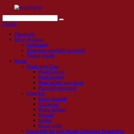
English
Dhachaigh
Mu ar deidhinn
Eachdraidh
Teisteanas sgrùdaidh factaraidh
Aithisg toraidh
Bathar
Botail agus Flasg
Botal Glainne
Botal plastaig
Botal stàilinn gun staoin
Poca bìdh teirmeach
Glanadair
Bursh glanaidh
Crochadair
Bogsa siabann
Spradair
Sgudal
Basan-nighe
Despicable Me agus Beatha Dhìomhair Peataichean