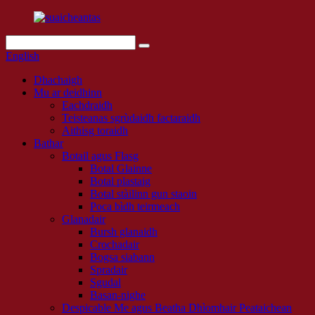
English
Dhachaigh
Mu ar deidhinn
Eachdraidh
Teisteanas sgrùdaidh factaraidh
Aithisg toraidh
Bathar
Botail agus Flasg
Botal Glainne
Botal plastaig
Botal stàilinn gun staoin
Poca bìdh teirmeach
Glanadair
Bursh glanaidh
Crochadair
Bogsa siabann
Spradair
Sgudal
Basan-nighe
Despicable Me agus Beatha Dhìomhair Peataichean