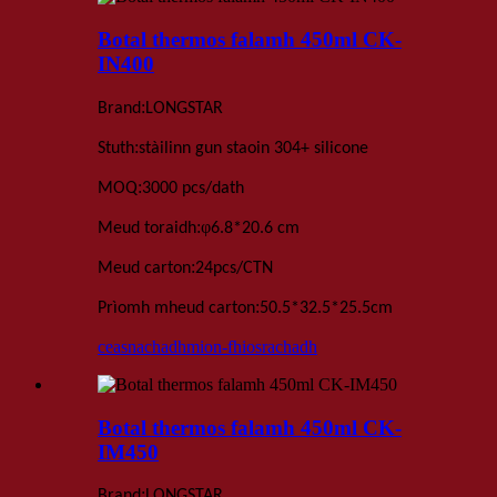
Botal thermos falamh 450ml CK-
IN400
:
Brand
LONGSTAR
:
Stuth
stàilinn gun staoin 304+ silicone
:
MOQ
3000 pcs
/dath
:
φ
Meud toraidh
6.8
*
20.6 cm
:
Meud carton
24
pcs
/
CTN
:
Prìomh mheud carton
50.5*32.5*25.5
cm
ceasnachadh
mion-fhiosrachadh
Botal thermos falamh 450ml CK-
IM450
:
Brand
LONGSTAR