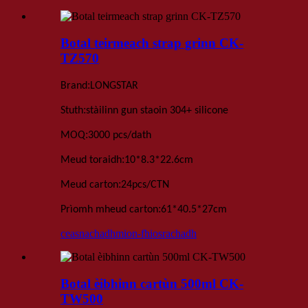
Botal teirmeach strap grinn CK-
TZ570
:
Brand
LONGSTAR
:
Stuth
stàilinn gun staoin 304+ silicone
:
MOQ
3000 pcs
/dath
:
Meud toraidh
10*8
.
3*22
.
6
cm
:
Meud carton
24
pcs
/
CTN
:
Prìomh mheud carton
61*40.5*27
cm
ceasnachadh
mion-fhiosrachadh
Botal èibhinn cartùn 500ml CK-
TW500