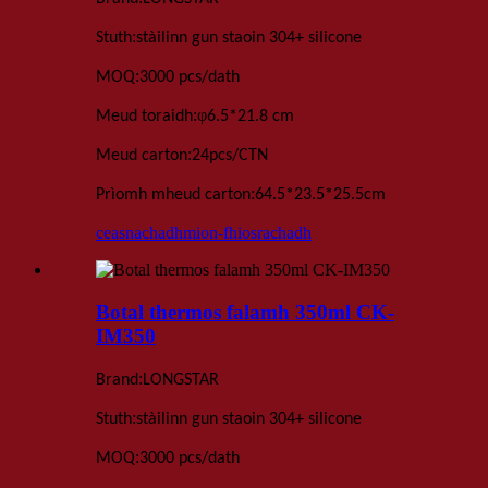
:
Stuth
stàilinn gun staoin 304+ silicone
:
MOQ
3000 pcs
/dath
:
φ
Meud toraidh
6.5
*
21.8 cm
:
Meud carton
24
pcs
/
CTN
:
Prìomh mheud carton
64.5*23.5*25.5
cm
ceasnachadh
mion-fhiosrachadh
Botal thermos falamh 350ml CK-
IM350
:
Brand
LONGSTAR
:
Stuth
stàilinn gun staoin 304+ silicone
:
MOQ
3000 pcs
/dath