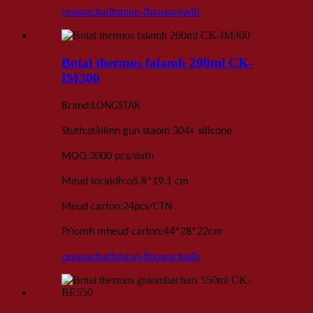
ceasnachadh
mion-fhiosrachadh
Botal thermos falamh 200ml CK-
IM300
:
Brand
LONGSTAR
:
Stuth
stàilinn gun staoin 304+ silicone
:
MOQ
3000 pcs
/dath
:
φ
Meud toraidh
5
.
8*1
9.1 cm
:
Meud carton
24
pcs
/
CTN
:
Prìomh mheud carton
44*28*22
cm
ceasnachadh
mion-fhiosrachadh