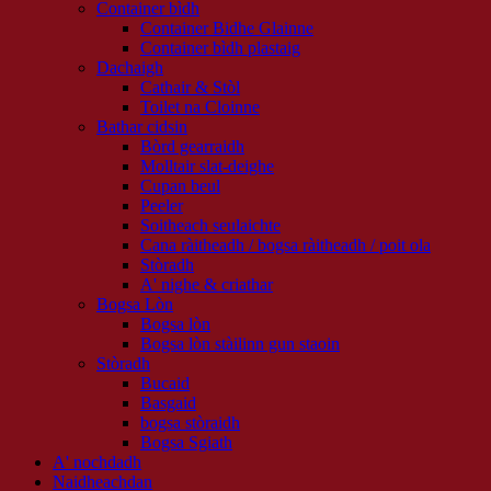
Container bìdh
Container Bidhe Glainne
Container bìdh plastaig
Dachaigh
Cathair & Stòl
Toilet na Cloinne
Bathar cidsin
Bòrd gearraidh
Molltair slat-deighe
Cupan beul
Peeler
Soitheach seulaichte
Cana ràitheadh ​​/ bogsa ràitheadh ​​/ poit ola
Stòradh
A' nighe & criathar
Bogsa Lòn
Bogsa lòn
Bogsa lòn stàilinn gun staoin
Stòradh
Bucaid
Basgaid
bogsa stòraidh
Bogsa Sgiath
A' nochdadh
Naidheachdan