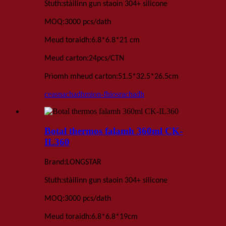
:
Stuth
stàilinn gun staoin 304+ silicone
:
MOQ
3000 pcs
/dath
:
Meud toraidh
6
.
8*6
.
8*
21 cm
:
Meud carton
24
pcs
/
CTN
:
Prìomh mheud carton
51.5*32.5*26.5
cm
ceasnachadh
mion-fhiosrachadh
Botal thermos falamh 360ml CK-
IL360
:
Brand
LONGSTAR
:
Stuth
stàilinn gun staoin 304+ silicone
:
MOQ
3000 pcs
/dath
:
Meud toraidh
6
.
8*6
.
8*19
cm