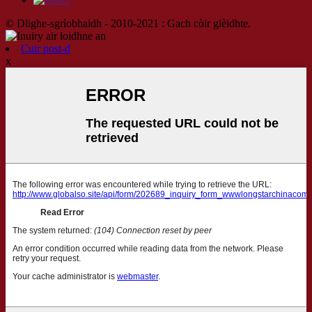
© Dlighe-sgrìobhaidh - 2010-2021 : Gach còir glèidhte.
Cuir post-d
x