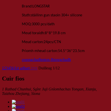
:
Brand
LONGSTAR
:
Stuth
stàilinn gun staoin 304+ silicone
:
MOQ
3000 pcs
/dath
:
Meud toraidh
8*8*1
9.8 cm
:
Meud carton
24
pcs
/
CTN
:
Prìomh mheud carton
54.5*36*23.5
cm
ceasnachadh
mion-fhiosrachadh
1
2
3
4
5
6
Air adhart >
>>
Duilleag 1/12
Cuir fios
1 Rathad Chunhui, Sgìre Juji Gnìomhachas Yongan, Xianju,
Taizhou Zhejiang, Sìona