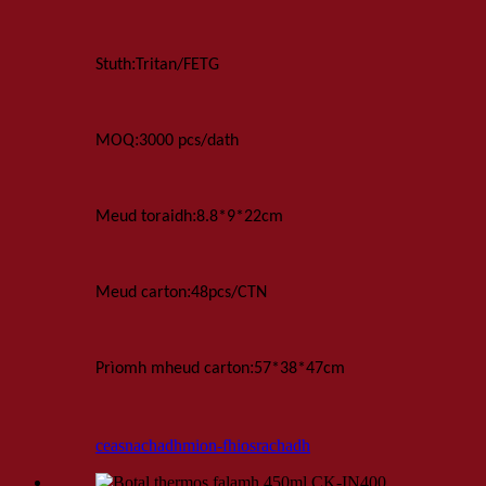
:
Stuth
Tritan/FETG
:
MOQ
3000 pcs
/dath
:
Meud toraidh
8.8*9*22cm
:
Meud carton
48
pcs
/
CTN
:
Prìomh mheud carton
57*38*47
cm
ceasnachadh
mion-fhiosrachadh