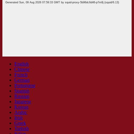
English
Chinese
French
German
Portuguese
Spanish
Russian
Japanese
Korean
Arabic
Irish
Greek
Turkish
Italian