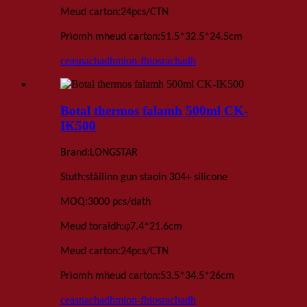
:
Meud carton
24
pcs
/
CTN
:
Prìomh mheud carton
51.5*32.5*24.5
cm
ceasnachadh
mion-fhiosrachadh
Botal thermos falamh 500ml CK-
IK500
:
Brand
LONGSTAR
:
Stuth
stàilinn gun staoin 304+ silicone
:
MOQ
3000 pcs
/dath
:
φ
Meud toraidh
7
.
4*21
.
6
cm
:
Meud carton
24
pcs
/
CTN
:
Prìomh mheud carton
53.5*34.5*26
cm
ceasnachadh
mion-fhiosrachadh