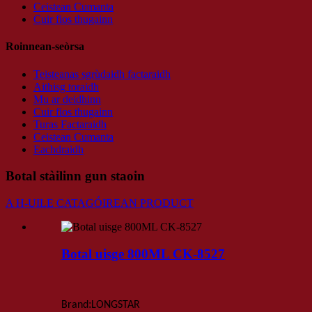
Ceistean Cumanta
Cuir fios thugainn
Roinnean-seòrsa
Teisteanas sgrùdaidh factaraidh
Aithisg toraidh
Mu ar deidhinn
Cuir fios thugainn
Turas Factaraidh
Ceistean Cumanta
Eachdraidh
Botal stàilinn gun staoin
A H-UILE CATAGÓIREAN PRODUCT
Botal uisge 800ML CK-8527
:
Brand
LONGSTAR