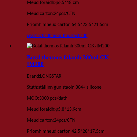
:
φ
Meud toraidh
6.5
*1
8 cm
:
Meud carton
24
pcs
/
CTN
:
Prìomh mheud carton
64.5*23.5*21.5
cm
ceasnachadh
mion-fhiosrachadh
Botal thermos falamh 300ml CK-
IM200
:
Brand
LONGSTAR
:
Stuth
stàilinn gun staoin 304+ silicone
:
MOQ
3000 pcs
/dath
:
φ
Meud toraidh
5
.
8*13
.
9
cm
:
Meud carton
24
pcs
/
CTN
:
Prìomh mheud carton
42.5*28*17.5
cm