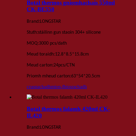
Botal thermos gnìomhachais 550ml
CK-BE550
:
Brand
LONGSTAR
:
Stuth
stàilinn gun staoin 304+ silicone
:
MOQ
3000 pcs
/dath
:
Meud toraidh
12
.
8*8
.
5*15
.
8
cm
:
Meud carton
24
pcs
/
CTN
:
Prìomh mheud carton
63*54*20.5
cm
ceasnachadh
mion-fhiosrachadh
Botal thermos falamh 420ml CK-
IL420
:
Brand
LONGSTAR