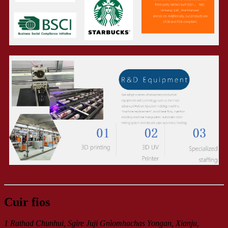
Cuir fios
1 Rathad Chunhui, Sgìre Juji Gnìomhachas Yongan, Xianju,