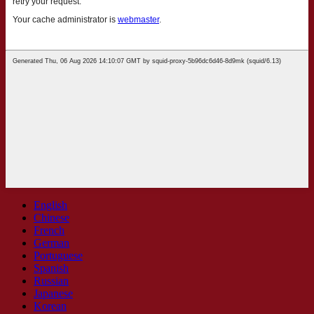
English
Chinese
French
German
Portuguese
Spanish
Russian
Japanese
Korean