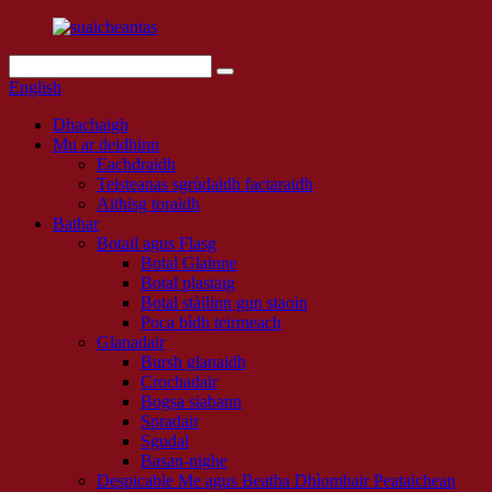
English
Dhachaigh
Mu ar deidhinn
Eachdraidh
Teisteanas sgrùdaidh factaraidh
Aithisg toraidh
Bathar
Botail agus Flasg
Botal Glainne
Botal plastaig
Botal stàilinn gun staoin
Poca bìdh teirmeach
Glanadair
Bursh glanaidh
Crochadair
Bogsa siabann
Spradair
Sgudal
Basan-nighe
Despicable Me agus Beatha Dhìomhair Peataichean