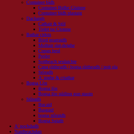
Container bìdh
Container Bidhe Glainne
Container bìdh plastaig
Dachaigh
Cathair & Stòl
Toilet na Cloinne
Bathar cidsin
Bòrd gearraidh
Molltair slat-deighe
Cupan beul
Peeler
Soitheach seulaichte
Cana ràitheadh ​​/ bogsa ràitheadh ​​/ poit ola
Stòradh
A' nighe & criathar
Bogsa Lòn
Bogsa lòn
Bogsa lòn stàilinn gun staoin
Stòradh
Bucaid
Basgaid
bogsa stòraidh
Bogsa Sgiath
A' nochdadh
Naidheachdan