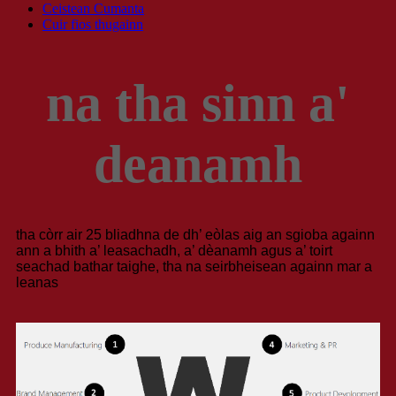
Ceistean Cumanta
Cuir fios thugainn
na tha sinn a'
deanamh
tha còrr air 25 bliadhna de dh’ eòlas aig an sgioba againn
ann a bhith a’ leasachadh, a’ dèanamh agus a’ toirt
seachad bathar taighe, tha na seirbheisean againn mar a
leanas