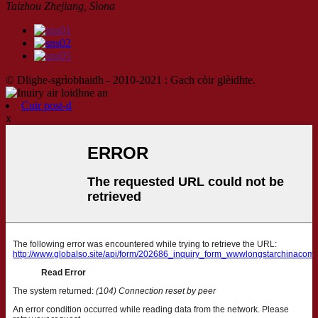
Taizhou Zhejiang, Sìona
© Dlighe-sgrìobhaidh - 2010-2021 : Gach còir glèidhte.
Cuir post-d
x