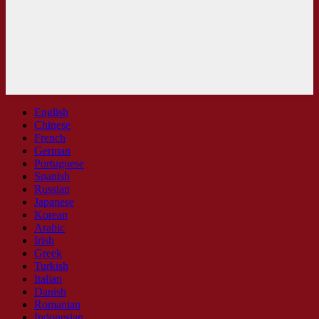
English
Chinese
French
German
Portuguese
Spanish
Russian
Japanese
Korean
Arabic
Irish
Greek
Turkish
Italian
Danish
Romanian
Indonesian