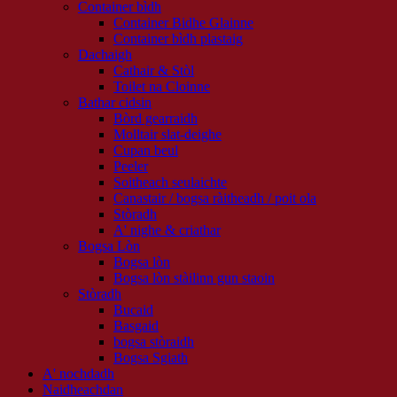
Container bìdh
Container Bidhe Glainne
Container bìdh plastaig
Dachaigh
Cathair & Stòl
Toilet na Cloinne
Bathar cidsin
Bòrd gearraidh
Molltair slat-deighe
Cupan beul
Peeler
Soitheach seulaichte
Canastair / bogsa ràitheadh ​​/ poit ola
Stòradh
A' nighe & criathar
Bogsa Lòn
Bogsa lòn
Bogsa lòn stàilinn gun staoin
Stòradh
Bucaid
Basgaid
bogsa stòraidh
Bogsa Sgiath
A' nochdadh
Naidheachdan