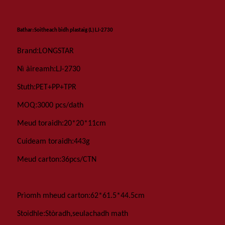
:
Bathar
Soitheach bìdh plastaig (L) LJ-2730
:
Brand
LONGSTAR
:
Nì àireamh
LJ-2730
:
Stuth
PET+PP+TPR
:
MOQ
3000 pcs
/dath
:
Meud toraidh
2
0*
2
0*11cm
:
Cuideam toraidh
443
g
:
Meud carton
36
pcs
/
CTN
:
Prìomh mheud carton
62*
61.5
*44.5
cm
:
,
Stoidhle
Stòradh
seulachadh math