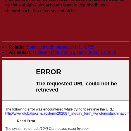
na tha a-staigh.Cuideachd am bonn le dealbhadh neo-
shleamhnach, tha e nas seasmhaiche.
Roimhe:
Soitheach bìdh plastaig (M) LJ-2729
Air adhart:
Uidheam bìdh cruinn glainne 580ml LJ-2878