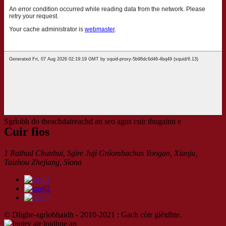
Sgrìobh do theachdaireachd an seo agus cuir thugainn e
Cuir fios
1 Rathad Chunhui, Sgìre Juji Gnìomhachas Yongan, Xianju,
Taizhou Zhejiang, Sìona
© Dlighe-sgrìobhaidh - 2010-2021 : Gach còir glèidhte.