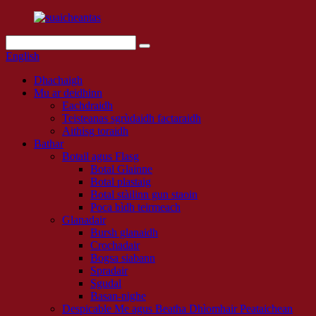
English
Dhachaigh
Mu ar deidhinn
Eachdraidh
Teisteanas sgrùdaidh factaraidh
Aithisg toraidh
Bathar
Botail agus Flasg
Botal Glainne
Botal plastaig
Botal stàilinn gun staoin
Poca bìdh teirmeach
Glanadair
Bursh glanaidh
Crochadair
Bogsa siabann
Spradair
Sgudal
Basan-nighe
Despicable Me agus Beatha Dhìomhair Peataichean