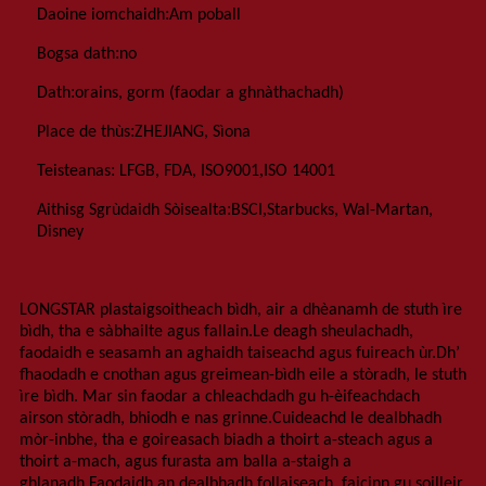
:
Daoine iomchaidh
Am poball
:
Bogsa dath
no
:
Dath
orains, gorm (faodar a ghnàthachadh)
:
P
lace de thùs
ZHEJIANG, Sìona
:
,
Teisteanas
LFGB, FDA, ISO9001
ISO 14001
:
,
Aithisg Sgrùdaidh Sòisealta
BSCI
Starbucks, Wal-Martan,
Disney
LONGSTAR plastaig
soitheach bìdh
, air a dhèanamh de stuth ìre
bìdh, tha e sàbhailte agus fallain.Le deagh sheulachadh,
faodaidh e seasamh an aghaidh taiseachd agus fuireach ùr.Dh’
fhaodadh e cnothan agus greimean-bìdh eile a stòradh, le stuth
ìre bìdh
.
Mar sin faodar a chleachdadh gu h-èifeachdach
airson stòradh, bhiodh e nas grinne.Cuideachd le dealbhadh
mòr-inbhe, tha e goireasach biadh a thoirt a-steach agus a
thoirt a-mach, agus furasta am balla a-staigh a
ghlanadh.Faodaidh an dealbhadh follaiseach, faicinn gu soilleir