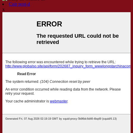
Cuir post-d
x